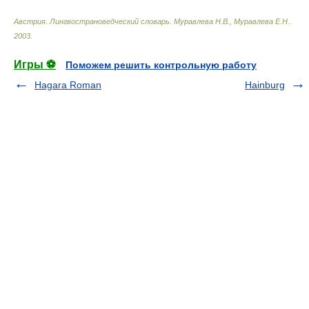
Австрия. Лингвострановедческий словарь
.
Муравлева Н.В., Муравлева Е.Н.
.
2003
.
Игры ⚽
Поможем решить контрольную работу
Hagara Roman
Hainburg