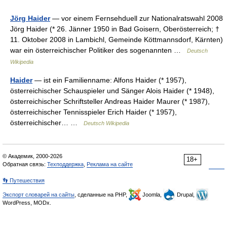
Jörg Haider
— vor einem Fernsehduell zur Nationalratswahl 2008
Jörg Haider (* 26. Jänner 1950 in Bad Goisern, Oberösterreich; †
11. Oktober 2008 in Lambichl, Gemeinde Köttmannsdorf, Kärnten)
war ein österreichischer Politiker des sogenannten …
Deutsch
Wikipedia
Haider
— ist ein Familienname: Alfons Haider (* 1957),
österreichischer Schauspieler und Sänger Alois Haider (* 1948),
österreichischer Schriftsteller Andreas Haider Maurer (* 1987),
österreichischer Tennisspieler Erich Haider (* 1957),
österreichischer… …
Deutsch Wikipedia
© Академик, 2000-2026
18+
Обратная связь:
Техподдержка
,
Реклама на сайте
👣 Путешествия
Экспорт словарей на сайты
, сделанные на PHP,
Joomla,
Drupal,
WordPress, MODx.