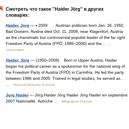
Смотреть что такое "Haider Jörg" в других
словарях:
Haider, Jorg
— ▪ 2009 Austrian politician born Jan. 26, 1950,
Bad Goisern, Austria died Oct. 11, 2008, near Klagenfurt, Austria
as the charismatic but controversial populist leader of the far right
Freedom Party of Austria (FPÖ; 1986–2000) and the… …
Universalium
Haider, Jörg
— (1950–2008) Born in Upper Austria, Haider
began his political career as a spokesman for the national wing of
the Freedom Party of Austria (FPÖ) in Carinthia. He led the party
between 1986 and 2005. Trained in legal studies, he served as…
…
Historical dictionary of Austria
Jorg Haider
— Jörg Haider Jörg Haider Jörg Haider en septembre
2007 Nationalité Autriche …
Wikipédia en Français