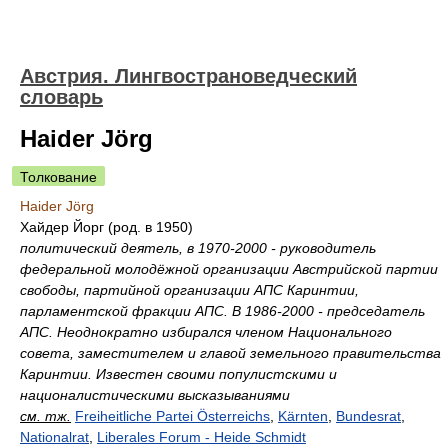
Австрия. Лингвострановедческий
словарь
Haider Jörg
Толкование
Haider Jörg
Хайдер Йорг (род. в 1950)
политический деятель, в 1970-2000 - руководитель
федеральной молодёжной организации Австрийской партии
свободы, партийной организации АПС Каринтии,
парламентской фракции АПС. В 1986-2000 - председатель
АПС. Неоднократно избирался членом Национального
совета, заместителем и главой земельного правительства
Каринтии. Известен своими популистскими и
националистическими высказываниями
см. тж.
Freiheitliche Partei Österreichs
,
Kärnten
,
Bundesrat
,
Nationalrat
,
Liberales Forum - Heide Schmidt